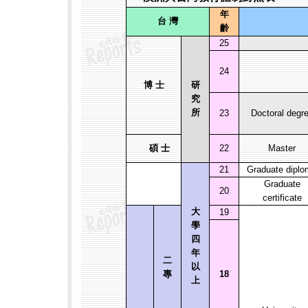
年
台
灣
齡
25
24
博
士
研
究
所
23
Doctoral degr
碩
士
22
Master
21
Graduate dipl
Graduate
20
certificate
大
19
學
四
年
二
以
專
18
上