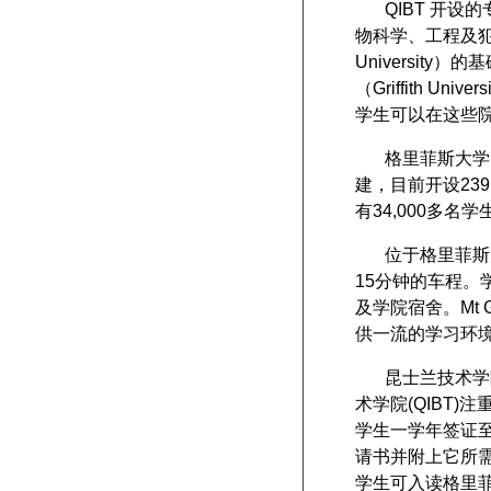
QIBT 开
物科学、工程及犯罪
Universit
（Griffith 
学生可以在这些
格里菲斯大学（
建，目前开设239
有34,000多名学
位于格里菲斯
15
分钟的车程。
及学院宿舍。
Mt 
供一流的学习环
昆士兰技术学
术学院(QIBT
学生一学年签证至
请书并附上它所需
学生可入读格里菲斯大学