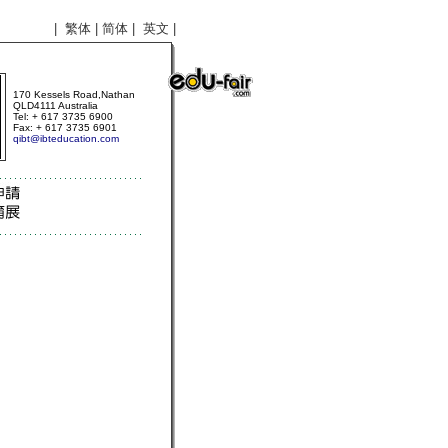
|
繁体
|
简体
| 英文 |
170 Kessels Road,Nathan
QLD4111 Australia
Tel: + 617 3735 6900
Fax: + 617 3735 6901
qibt@ibteducation.com