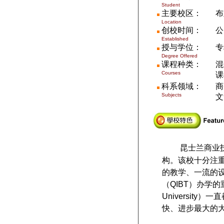
Student
主要校区：
布
Location
创校时间：
公
Established
授与学位：
专
Degree Offered
课程种类：
混
Courses
课
科系领域：
商
Subjects
文
昆士兰商业技
构。该校十分注
的教学、一流的
（QIBT）办学的
Universit
快、进步最大的