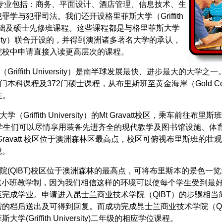
设的专业包括：商务、平面设计、酒店管理、信息技术、生
学与犯罪司法。我们还开设格里菲斯大学（Griffith
y）的基础及硕士先修班课程。这些课程都是与格里菲斯大学
University）联合开设的，并得到澳洲诸多著名大学的承认，
院校中申请直接入读更高层次的课程。
Griffith University）是南半球发展最快、进步最大的大学之
门本科课程及372门硕士课程，从布里斯班至黄金海岸（Gold Co
生。
大学（
Griffith University
）的
Mt Gravatt
校区，乘车前往布里斯班
学生们可以尽情享用装备先进齐全的现代教学及图书馆设施、体
Gravatt
校区位于澳洲森林区最高点，校区可俯视布里斯班的壮观
境。
院(QIBT)校区位于澳洲森林的最高点，可将布里斯本的景色一
)注重小班教学制，因为我们相信这样的环境可以使每个学生受到最
完成学业。申请进入昆士兰商业技术学院（QIBT）的步骤相当
的档后送出及可得到回复。而成功完成昆士兰商业技术学院（QI
(Griffith University)二年级的相应学位课程。