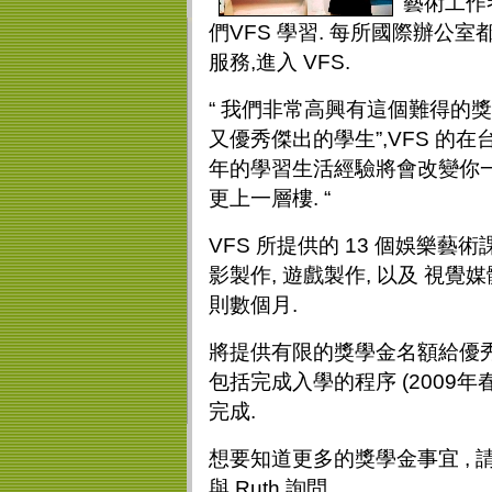
藝術工作
們VFS 學習. 每所國際辦
服務,進入 VFS.
“ 我們非常高興有這個難得的
又優秀傑出的學生”,VFS 的在台入
年的學習生活經驗將會改變你一
更上一層樓. “
VFS 所提供的 13 個娛樂藝
影製作, 遊戲製作, 以及 視
則數個月.
將提供有限的獎學金名額給優秀的
包括完成入學的程序 (2009年春季開
完成.
想要知道更多的獎學金事宜 , 
與 Ruth 詢問.