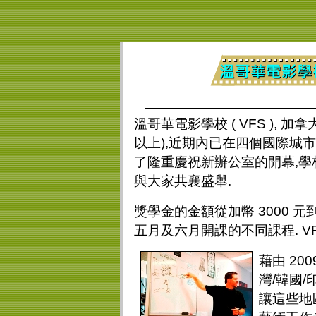
溫哥華電影學校 ( VFS ),
以上),近期內已在四個國際城市
了隆重慶祝新辦公室的開幕,學校
與大家共襄盛舉.
獎學金的金額從加幣 3000 元到
五月及六月開課的不同課程. V
藉
由 20
灣/韓國/
讓這些地