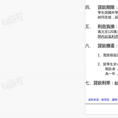
四、
貸款期限
學生因國外
經同意後，
五、
利息負擔
萬元至
120
萬
間內自負利
六、
貸款攤還
1
、寬限期屆
2
、留學生於
期款者
為一年
七、
貸款利率
：
郵
資料來源：