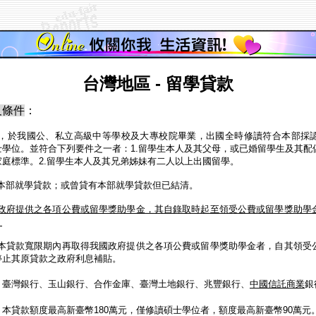
台灣地區 - 留學貸款
及條件
：
，於我國公、私立高級中等學校及大專校院畢業，出國全時修讀符合本部採
士學位。並符合下列要件之一者：
1.
留學生本人及其父母，或已婚留學生及其配
家庭標準。
2.
留學生本人及其兄弟姊妹有二人以上出國留學。
本部就學貸款；或曾貸有本部就學貸款但已結清。
政府提供之各項公費或留學獎助學金，其自錄取時起至領受公費或留學獎助學
。
本貸款寬限期內再取得我國政府提供之各項公費或留學獎助學金者，自其領受
停止其原貸款之政府利息補貼。
：
臺灣銀行、玉山銀行、合作金庫、臺灣土地銀行、兆豐銀行、
中國信託商業
銀
：
本貸款額度最高新臺幣
180
萬元，僅修讀碩士學位者，額度最高新臺幣
90
萬元