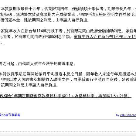
：
本貸款期限最長十四年，含寬限期四年，僅修讀碩士學位者，期限最長八年，
學制特殊，無法於本貸款寬限期內完成學業者，得由申請人檢附證明文件並敘明
延後償還本金，延後期間之利息，由申請人自行負擔。
：
家庭年收入在新台幣
114
萬元以下者，於寬限期間由政府全額補助利息。家庭
元間者，於寬限期間由政府補助利息半額。
家庭年收入介在新台幣
120
萬元至
14
息。
：
滿之日起，由借款人依年金法平均攤還本息。
本貸款寬限期屆滿開始按月平均攤還本息之日起，因年收入未達每年應攤還本
，得提出本人切結書及相關收入證明文件，向承貸銀行申請經同意後，延後償
，該期間之利息由申請人自行負擔。
政儲金
1
年期定期儲蓄存款機動利率減
0.1
﹪為指標利率，再加碼
1.5
﹪計算。
教育部．國際文化教育事業處 by
edu-fair.co