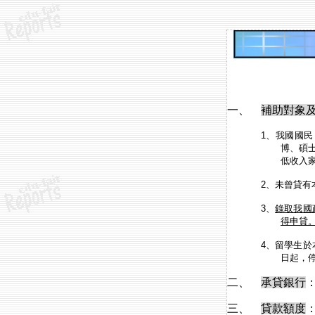
一、
補助對象
1
、我國國民
博、碩
低收入
2
、未曾貸有
3
、
錄取我國
得申貸
4
、留學生於
日起，
二、
承貸銀行
三、
貸款額度