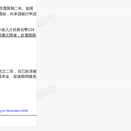
含寬限期二年。如留
理由，向承貸銀行申請
年收入介於新台幣
114
5
萬元間者，於寬限期
息之二倍，且已結清逾
還本金，延後期間最長
m
on November 2008