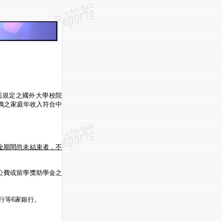
認規定之國外大學校院
偶之家庭年收入符合中
金期間尚未結束者，不
公費或留學獎助學金之
行等
6
家銀行。
。