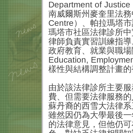
Department of Justic
南威爾斯州麥奎里法務中心(M
Centre）、帕拉瑪
瑪塔市社區法律診所中
律師負責實習訓練指導
政府教育、就業與職場關係部
Education, Employme
樣性與結構調整計畫的
由於該法律診所主要服
費、但需要法律服務的
蘇丹裔的西雪大法律系三年
雖然因仍為大學最後一
的法律意見，但他仍可