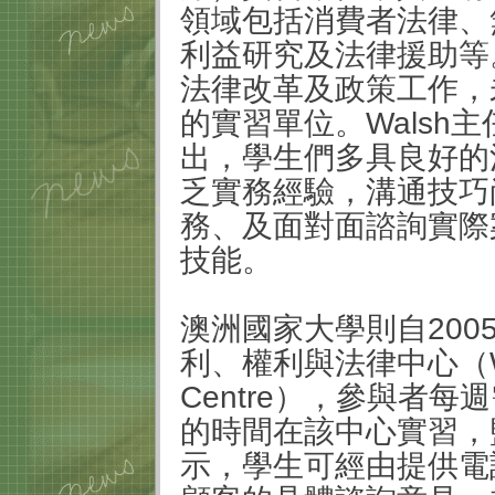
領域包括消費者法律、
利益研究及法律援助等
法律改革及政策工作，
的實習單位。Walsh
出，學生們多具良好的
乏實務經驗，溝通技巧
務、及面對面諮詢實際
技能。
澳洲國家大學則自20
利、權利與法律中心（Welfar
Centre），參與者
的時間在該中心實習，監督律
示，學生可經由提供電