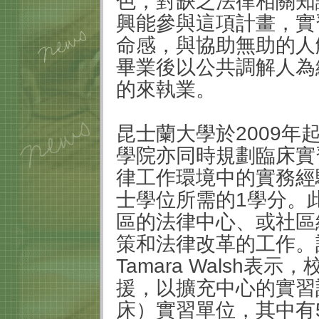
色，對缺乏法律相關知
興能參與這項計畫，實
命感，與協助無助的人
畢業後以公共調解人為
的來執業。
昆士蘭大學於2009
學院亦同時規劃臨床實
律工作環境中的實務經
士學位所需的1學分。
區的法律中心、或社區
策和法律改革的工作。
Tamara Walsh
援，以擴充中心的實習
床）實習單位，其中有