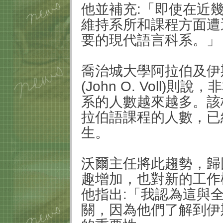
他並補充
:
「即使在近
維持系所和課程方面遭
要的現代語言科系。」
喬治城大學阿拉伯及伊
(John O. Voll)
則說，非
系的人數越來越多。該
拉伯語課程的人數，已
生。
沃爾主任將此趨勢，歸
趣增加，也對新的工作
他指出
:
「我認為這與
關，因為他們了解到伊