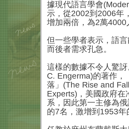
據現代語言學會
(Moder
示，從
2002
到
2006
年
增加兩倍，為
2
萬
4000
但一些學者表示，語言
而後者需求孔急。
這樣的數據不令人驚訝
C. Engerma)
的著作，
落」
(The Rise and Fall
Experts)
，美國政府在
系，因此第一主修為俄
的
7
名，激增到
1953
年