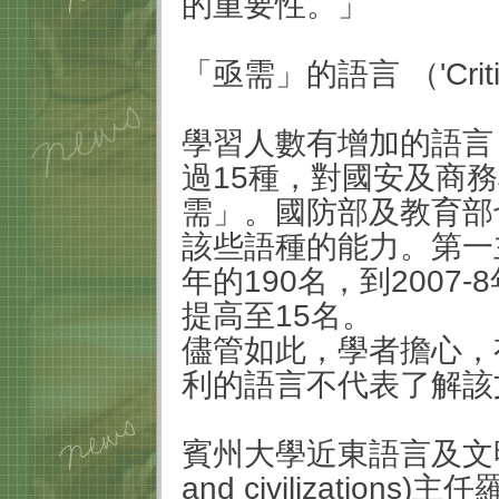
的重要性。」
「亟需」的語言 （
'Cri
學習人數有增加的語言
過
15
種，對國安及商務
需」。國防部及教育部
該些語種的能力。第一
年的
190
名，到
2007-8
提高至
15
名。
儘管如此，學者擔心，
利的語言不代表了解該
賓州大學近東語言及文
and civilizations)
主任羅