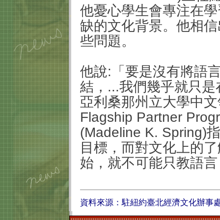
他憂心學生會專注在學
缺的文化背景。他相信
些問題。
他說
:
「要是沒有將語
結，
...
我們幾乎就只是
亞利桑那州立大學中文
Flagship Partner Prog
(Madeline K. Spring)
目標，而對文化上的了
始，就不可能只教語言
資料來源：駐紐約臺北經濟文化辦事