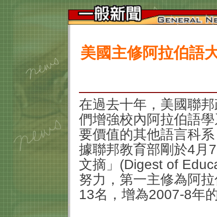
美國主修阿拉伯語大
在過去十年，美國聯邦
們增強校內阿拉伯語學
要價值的其他語言科系
據聯邦教育部剛於
4
月
7
文摘」
(Digest of Educa
努力，第一主修為阿拉
13
名，增為
2007-8
年