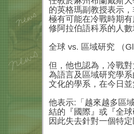
任教於麻州布蘭戴斯大
的英格瑪副教授表示，
極有可能在冷戰時期有
修阿拉伯語科系的人數
全球
vs.
區域研究 （
Gl
但，他也認為，冷戰對
為語言及區域研究學系
文化的學系，在今日並
他表示
:
「越來越多區
結的『國際』或『全球
因此失去針對一個特定