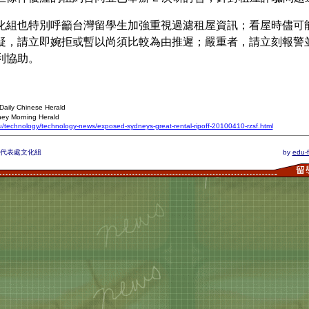
化組也特別呼籲台灣留學生加強重視過濾租屋資訊；看屋時儘可
疑，請立即婉拒或暫以尚須比較為由推遲；嚴重者，請立刻報警
利協助。
aily Chinese Herald
ey Morning Herald
/technology/technology-news/exposed-sydneys-great-rental-ripoff-20100410-rzsf.html
亞代表處文化組
by
edu-f