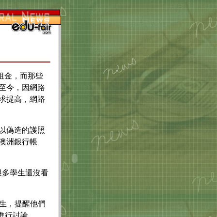
租金，而那些
至今，因網路
求提高，網路
以偽造的護照
澳洲銀行帳
很多學生還沒看
生，提醒他們
進行討論。