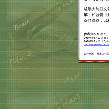
駐澳大利亞文
解；如發覺可
保持聯絡，以
參考資料來源：
2010
年
04
月
13
日
The D
2010
年
04
月
11
日
Sydn
http://www.smh.com.au
資料來源： 駐澳大利