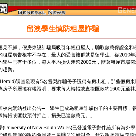
留澳學生慎防租屋詐騙
屢見不鮮，假房東設計騙局吸引年輕租屋人，騙取數萬保證金和
的租屋廣告根本不存在，最大的受害族群就是留學生。從
2010
年
的學生已有十多位，每人平均損失澳幣
2000
元，隨著租屋市場需
的趨勢。
Herald)
調查發現有
5
名雪梨詐騙份子謊稱有房出租，那些假房東
為房子所屬擁有權證明，要求每人轉帳或直接匯款約
1600
元至其
其校內網站登出公告─「學生已成為租屋詐騙份子的主要目標，
求轉帳或匯款預付押金，損失已達數萬元。」
學
(University of New South Wales)
已發送電子郵件給所有海外學
些條件優渥的租約合同並已舉辦
2
次研討會，針對租屋詐騙問題