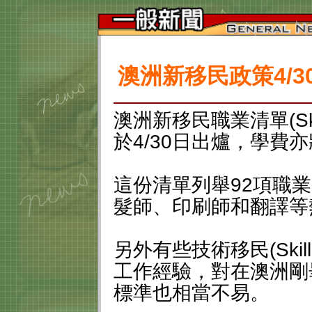
澳洲新移民政策4/
澳洲新移民職業清單(Skilled
於4/30日出爐，學費
這份清單列舉92項職
髮師、印刷師和翻譯等
另外有些技術移民(Skille
工作經驗，對在澳洲剛
標準也相當不易。