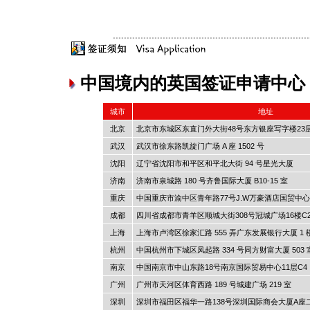
中国境内的英国签证申请中心
城市
地址
北京
北京市东城区东直门外大街48号东方银座写字楼23层
武汉
武汉市徐东路凯旋门广场 A 座 1502 号
沈阳
辽宁省沈阳市和平区和平北大街 94 号星光大厦
济南
济南市泉城路 180 号齐鲁国际大厦 B10-15 室
重庆
中国重庆市渝中区青年路77号J.W万豪酒店国贸中心3
成都
四川省成都市青羊区顺城大街308号冠城广场16楼C
上海
上海市卢湾区徐家汇路 555 弄广东发展银行大厦 1 
杭州
中国杭州市下城区凤起路 334 号同方财富大厦 503 室
南京
中国南京市中山东路18号南京国际贸易中心11层C4，2
广州
广州市天河区体育西路 189 号城建广场 219 室
深圳
深圳市福田区福华一路138号深圳国际商会大厦A座二楼06