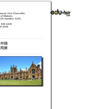
Deputy Vice-Chancellor ,
 of Waikato,
105,Hamilton 3240,
7 838 4439
38 4269