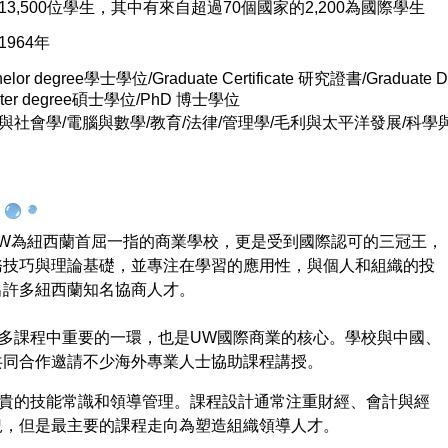
13,500
位學生，其中有來自超過
70
個國家的
2,200
為國際學生
1964
年
elor degree
學士學位
/
Graduate Certificate
研究證書/Graduate 
ter degree
碩士學位
/PhD 博士學位
與社會學
/
電腦與數學
/
教育
/
法律
/
管理學
/
毛利與太平洋發展
/
科學
UW
為紐西蘭首屈一指的商業學校，更是受到國際認可的三冠王，
務技巧與理論基礎，並專注在學習的應用性，與個人和組織的投
出許多紐西蘭知名協商人才。
多課程中重要的一環，也是
UW
國際商業的核心。學校與中國、
共同合作邀請不少海外專業人士協助課程講授。
貴的技能常識和領導管理。課程設計通常注重財經、會計與經
況，但是最主要的課程走向為塑造組織領導人才。