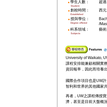
學生人數
：
超過
Student
創校時間：
西元
Established
授與學位：
Bach
Degree offered
/Mas
科系領域：
藝術
Subjects
University of Waikato, 
課程安排能兼顧相關實
資回報率，因此而培養
國際合作項目也是
UW
許
智利和世界的其他國家
再者，
UW
之課程傳授寶
濟，甚至是目前大盤概