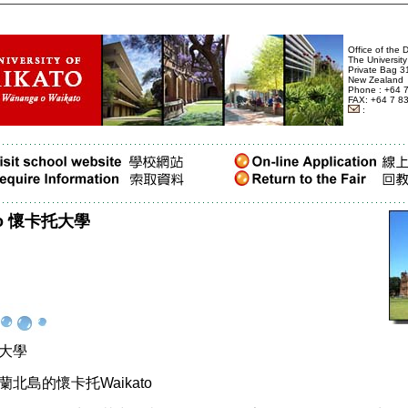
Office of the 
The University
Private Bag 3
New Zealand
Phone : +64 
FAX: +64 7 8
:
kato 懷卡托大學
大學
蘭北島的懷卡托
Waikato