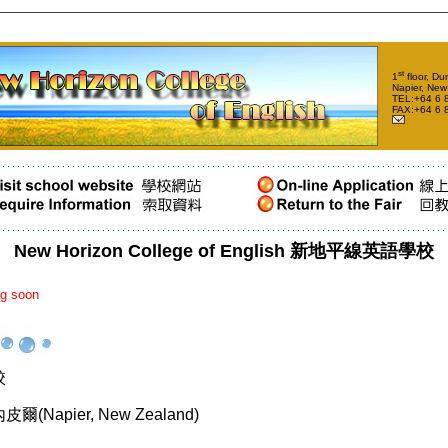
st
1
floor, Du
Napier, New
TEL:+64 6 
FAX:+64 6 
New Horizon College of English 新地平線英語學校
ng soon
校
(Napier, New Zealand)