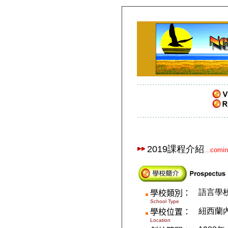
2019課程介紹
...comi
語言學
學校類別：
School Type
紐西蘭內皮爾
學校
位置
：
Location