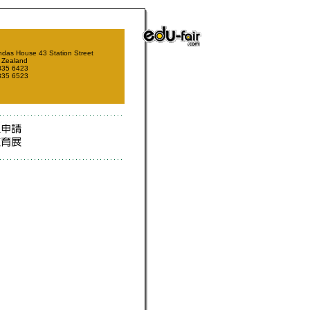
ndas House 43 Station Street
 Zealand
835 6423
835 6523