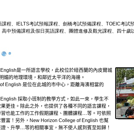
課程、IELTS考試預報課程、劍橋考試預備課程、TOEIC考
、高中預備課程及假日英語課程、團體進修及觀光課程、四十歲
 English
是一所語言學校，此校位於紐西蘭的內皮爾城
明媚的地理環境，和鄰近太平洋的海邊。
of English
是位在此城的市中心，距離海濱相當的
 English
採取小班制的教學方式，如此一來，學生不
效果更佳。除此之外，也提供了各種不同的語言課程，
學習也能工作的工作假期課程、團體課程…等。可依照
常豐富！另外，
New Horizon College of English
也幫
簽證、升學…等的相關事宜，無不使人感到賓至如歸！