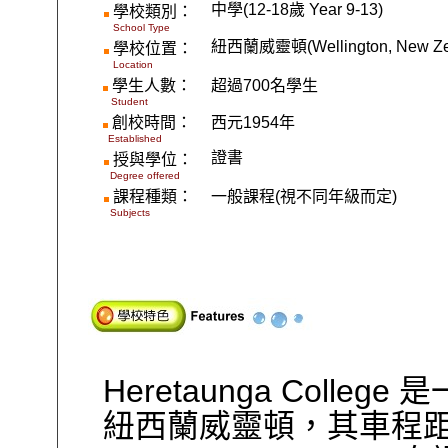
中學
(12-18
歲
Year 9-13)
學校類別：
School Type
紐西蘭威靈頓
(Wellington, New Z
學校位置：
Location
學生人數：
超過
700
名學生
Student
創校時間：
西元
1954
年
Established
證書
授與學位：
Degree offered
課程種類：
一般課程
(
視不同年級而定
)
Subjects
Heretaunga College
是
紐西蘭威靈頓，其車程