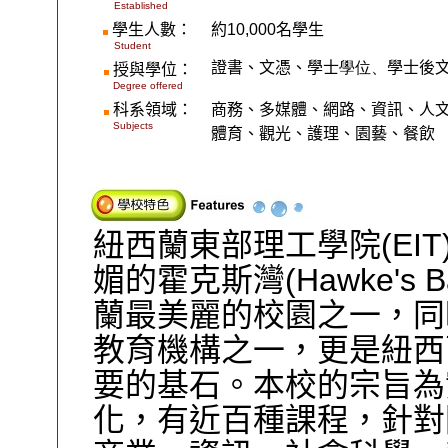
Established
學生人數：
約
1
0,000
名學生
Student
證書、文憑、學士
學位、
學士後
授與學位：
Degree offered
科系領域：
商務、多媒體、網路、資訊、人
Subjects
體育、觀光、護理、園藝、餐飲
紐西蘭東部理工學院(EIT
媚的霍克斯灣(Hawke's B
蘭最美麗的校園之一，同
教育機構之一，更是紐西
要的基石。本校的宗旨為
化，有近百種課程，針對