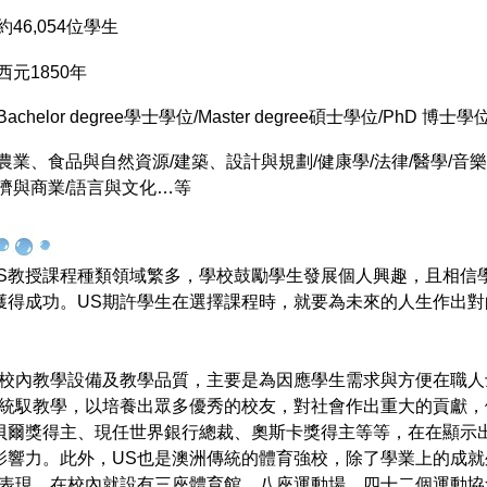
約
46,054
位學生
西元
1850
年
Bachelor degree
學士學位
/Master degree
碩士學位/PhD 博士學
農業、食品與自然資源
/
建築、設計與規劃
/
健康學
/
法律
/
醫學
/
音樂
濟與商業
/
語言與文化
…
等
 Sydney, US教授課程種類領域繁多，學校鼓勵學生發展個人興趣，且相信
獲得成功。US期許學生在選擇課程時，就要為未來的人生作出對
充校內教學設備及教學品質，主要是為因應學生需求與方便在職人
導統馭教學，以培養出眾多優秀的校友，對社會作出重大的貢獻，
貝爾獎得主、現任世界銀行總裁、奧斯卡獎得主等等，在在顯示出
影響力。此外，US也是澳洲傳統的體育強校，除了學業上的成就
能表現，在校內就設有三座體育館、八座運動場，四十二個運動協