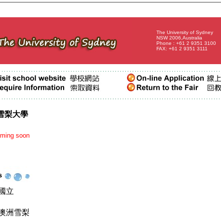
The University of Sydney
NSW 2006,Australia
Phone : +61 2 9351 3100
FAX:
+61 2 9351 3111
ey 雪梨大學
coming soon
國立
澳洲雪梨