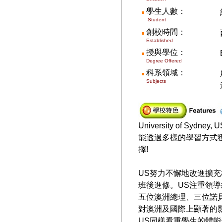
學生人數
：
Student
創校時間
：
Established
授與學位：
Degree Offered
科系領域
：
Subjects
University of
能透過多樣的學習方式
擇!
US努力不懈地改進擴
班後進修。US注重領
五位澳洲總理、三位諾
對澳洲及國際上顯著的
US同樣看重學生的體