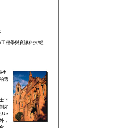
位
/
工程學與資訊科技
/
經
學生
的選
士下
例如
US
外，
會，