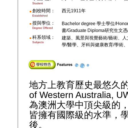
Student
創校時間：
西元
1911
年
Established
授與學位：
B
achel
o
r degree
學士學位
/Hono
Degree Offered
書
/Graduate
Diploma
研究生文憑
科系領域：
建築、風景與視覺藝術
/
藝術、人
Subjects
學
/
醫學、牙科與健康教育
/
學術、
地方上教育歷史最悠久的The 
of Western Austral
為澳洲大學中頂尖級的，
皆擁有國際級的水準，
後。