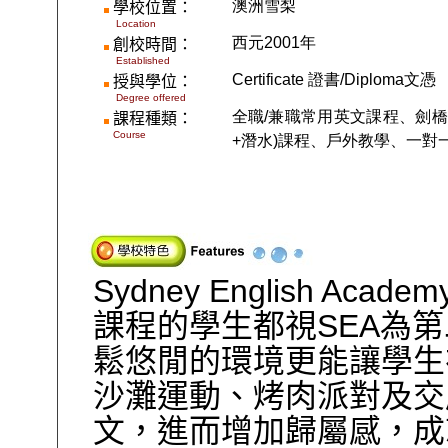
澳洲雪梨
學校位置：
Location
西元2001年
創校時間：
Established
Certificate 證書/Diploma文憑
授與學位：
Degree offered
全職/兼職常用英文課程、
劍橋
課程種類：
Course
+潛水)課程、戶外教學、一對
Sydney English Academ
SEA
課程的學生都視
為第
鬆悠閒的環境更能讓學生
沙灘運動、烤肉派對及交
文，進而增加歸屬感，成