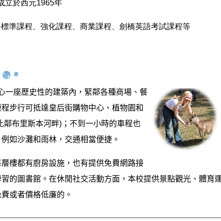
I成立於西元1965年
語標準課程、強化課程、商業課程、劍橋英語考試課程等
心一座歷史性的建築內，緊鄰各種商場、餐
短程步行可抵達皇后街購物中心、植物園和
比鄰布里斯本河畔
)
；不到一小時的車程也
，例如沙灘和雨林，交通相當便捷。
每層樓都有廚房設施，也有提供免費網路接
學習的圖書館。在休閒社交活動方面，本校提供景點觀光、體育
免費或者價格低廉的。