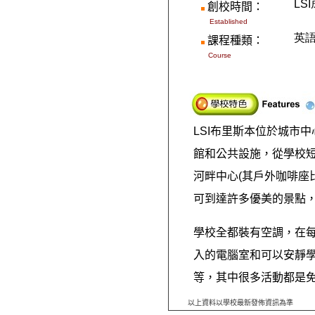
LS
創校時間：
Established
英
課程種類
：
Course
LSI
布里斯本位於城市中
館和公共設施，從學校
河畔中心
(
其戶外咖啡座
可到達許多優美的景點
學校全都裝有空調，在
入的電腦室和可以安靜
等，其中很多活動都是
以上資料以學校最新發佈資訊為準